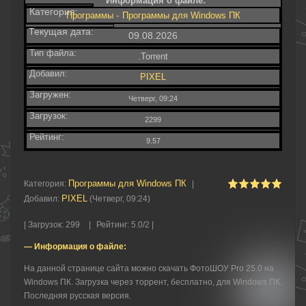
Информация о файле:
Категория:
-
Программы
Программы для Windows ПК
Текущая дата:
09.08.2026
Тип файла:
.Torrent
Добавил:
PIXEL
Загружен:
Четверг, 09:24
Загрузок:
2299
Рейтинг:
9.57
Программы для Windows ПК
Категория
:
|
PIXEL
Добавил
:
(Четверг, 09:24)
|
Загрузок
:
299
|
Рейтинг
:
5.0
/
2 |
— Информация о файле:
На данной странице сайта можно скачать ФотоШОУ Pro 25.0 на
Windows ПК. Загрузка через торрент, бесплатно, для Windows ПК.
Последняя русская версия.