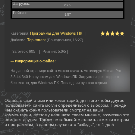
Загрузок:
2605
Рейтинг:
9.57
Программы для Windows ПК
Категория
:
|
Top-torrent
Добавил
:
(Понедельник, 16:27)
|
Загрузок
:
605
|
Рейтинг
:
5.0
/
5 |
— Информация о файле:
На данной странице сайта можно скачать Антивирус Hitman Pro
3.8.44.340 На русском для Windows ПК. Загрузка через торрент,
бесплатно, для Windows ПК. Последняя русская версия.
Оставьте свой отзыв или коментарий, для того чтобы другие
пользователи сайта могли определиться с выбором. Прежде
чем скачать файл пользователи смотрят на ваши
комментарии, поэтому напишите своем мнение, возможно это
поможет другим. Так же не забывайте ставить отметки к играм
и программам, в данном случае это "звёзды", от 1 до 5.