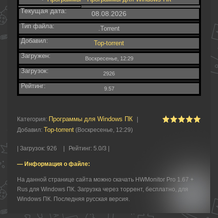
Текущая дата:
08.08.2026
Тип файла:
.Torrent
Добавил:
Top-torrent
Загружен:
Воскресенье, 12:29
Загрузок:
2926
Рейтинг:
9.57
Программы для Windows ПК
Категория
:
|
Top-torrent
Добавил
:
(Воскресенье, 12:29)
|
Загрузок
:
926
|
Рейтинг
:
5.0
/
3 |
— Информация о файле:
На данной странице сайта можно скачать HWMonitor Pro 1.67 +
Rus для Windows ПК. Загрузка через торрент, бесплатно, для
Windows ПК. Последняя русская версия.