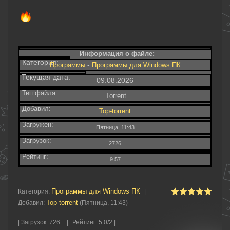
Информация о файле:
Категория:
-
Программы
Программы для Windows ПК
Текущая дата:
09.08.2026
Тип файла:
.Torrent
Добавил:
Top-torrent
Загружен:
Пятница, 11:43
Загрузок:
2726
Рейтинг:
9.57
Программы для Windows ПК
Категория
:
|
Top-torrent
Добавил
:
(Пятница, 11:43)
|
Загрузок
:
726
|
Рейтинг
:
5.0
/
2 |