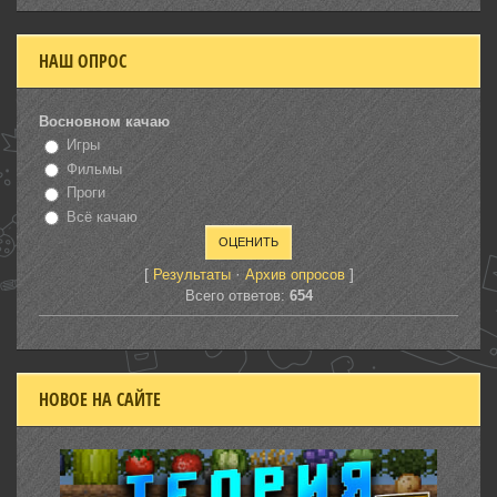
НАШ ОПРОС
Восновном качаю
Игры
Фильмы
Проги
Всё качаю
[
·
]
Результаты
Архив опросов
Всего ответов:
654
НОВОЕ НА САЙТЕ