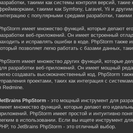
разработки, такими как системы контроля версий, такие ка
фреймворками, такими как Symfony, Laravel, Yii и други
интеграцию с популярными средами разработки, такими к
PhpStorm имеет множество функций, которые делают ег
разработки веб-приложений. Он имеет встроенный отлад
находить и исправлять ошибки в коде. PhpStorm также 
который позволяет легко работать с базами данных, так
PhpStorm имеет множество других функций, которые де
для разработки веб-приложений. Он имеет мощный редак
легко создавать высококачественный код. PhpStorm так
управления проектами, таких как интеграция с системам
и Redmine.
JetBrains PhpStorm
- это мощный инструмент для разра
имеет множество функций, которые делают его идеальн
приложений. PhpStorm имеет простой и интуитивно поня
легким в использовании. Если вы ищете инструмент для
PHP, то JetBrains PhpStorm - это отличный выбор.