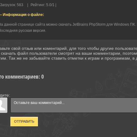
Загрузок
:
583
|
Рейтинг
:
5.0
/
1 |
— Информация о файле:
а данной странице сайта можно скачать JetBrains PhpStorm для Windows ПК. 
оследняя русская версия.
авьте свой отзыв или коментарий, для того чтобы другие пользова
 скачать файл пользователи смотрят на ваши комментарии, поэто
гим. Так же не забывайте ставить отметки к играм и программам, в д
го комментариев
:
0
дите:
ОТПРАВИТЬ