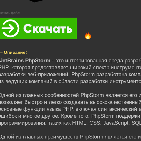
качать файл:
— Описание:
JetBrains PhpStorm
- это интегрированная среда разра
PHP, которая предоставляет широкий спектр инструмен
разработки веб-приложений. PhpStorm разработана компа
из ведущих компаний в области разработки инструменто
Одной из главных особенностей PhpStorm является его 
позволяет быстро и легко создавать высококачественный
основные функции языка PHP, включая синтаксический а
ошибок и многое другое. Кроме того, PhpStorm поддержи
программирования, таких как HTML, CSS, JavaScript, SQL 
Одной из главных преимуществ PhpStorm является его 