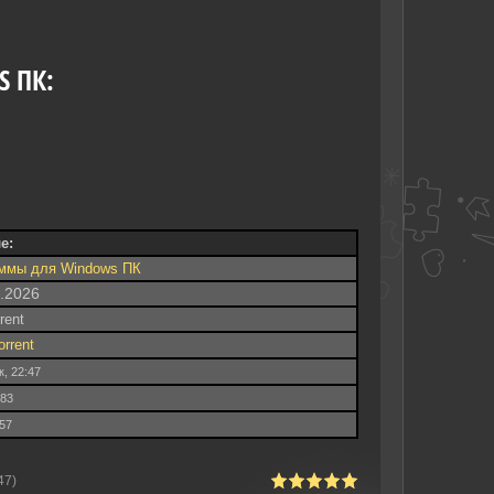
S ПК:
е:
ммы для Windows ПК
8.2026
rrent
orrent
к, 22:47
583
.57
47)