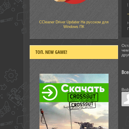
|
CCleaner Driver Updater На русском для
Н
Windows ПК
П
Ост
чем
ТОП. NEW GAME!
дру
Все
Вой