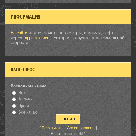
ИНФОРМАЦИЯ
можно скачать новые игры, фильмы, софт
На сайте
через
. Быстрая загрузка на максимальной
торрент клиент
скорости.
НАШ ОПРОС
Восновном качаю
Игры
Фильмы
Проги
Всё качаю
[
·
]
Результаты
Архив опросов
Всего ответов:
654