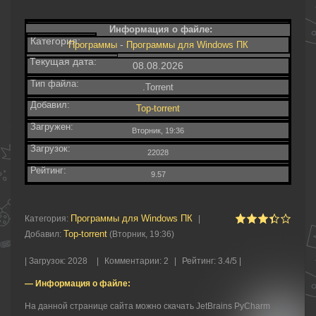
Информация о файле:
Категория:
-
Программы
Программы для Windows ПК
Текущая дата:
08.08.2026
Тип файла:
.Torrent
Добавил:
Top-torrent
Загружен:
Вторник, 19:36
Загрузок:
22028
Рейтинг:
9.57
Программы для Windows ПК
Категория
:
|
Top-torrent
Добавил
:
(Вторник, 19:36)
|
Загрузок
:
2028
|
Комментарии
:
2
|
Рейтинг
:
3.4
/
5 |
— Информация о файле:
На данной странице сайта можно скачать JetBrains PyCharm