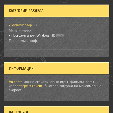
КАТЕГОРИИ РАЗДЕЛА
[11]
Мультиплеер
Мультиплеер
[863]
Программы для Windows ПК
Программы, софт
ИНФОРМАЦИЯ
можно скачать новые игры, фильмы, софт
На сайте
через
. Быстрая загрузка на максимальной
торрент клиент
скорости.
НАШ ОПРОС