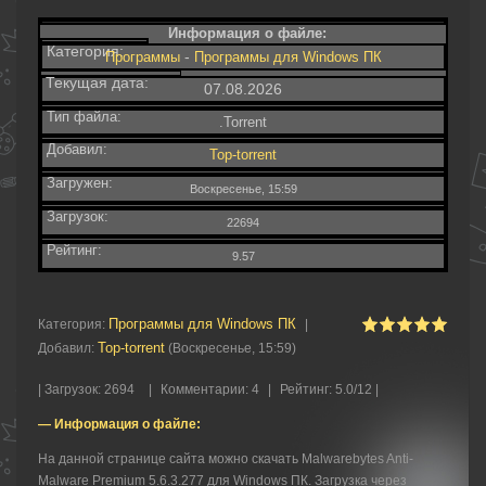
Информация о файле:
Категория:
-
Программы
Программы для Windows ПК
Текущая дата:
07.08.2026
Тип файла:
.Torrent
Добавил:
Top-torrent
Загружен:
Воскресенье, 15:59
Загрузок:
22694
Рейтинг:
9.57
Программы для Windows ПК
Категория
:
|
Top-torrent
Добавил
:
(Воскресенье, 15:59)
|
Загрузок
:
2694
|
Комментарии
:
4
|
Рейтинг
:
5.0
/
12 |
— Информация о файле:
На данной странице сайта можно скачать Malwarebytes Anti-
Malware Premium 5.6.3.277 для Windows ПК. Загрузка через