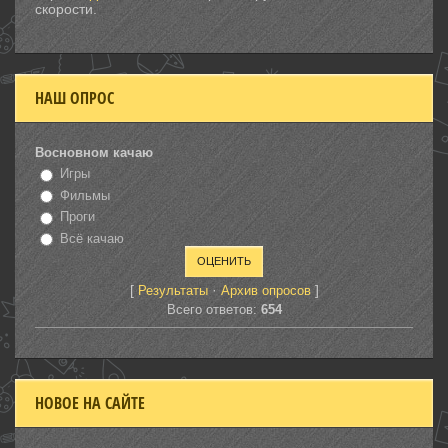
скорости.
НАШ ОПРОС
Восновном качаю
Игры
Фильмы
Проги
Всё качаю
[
·
]
Результаты
Архив опросов
Всего ответов:
654
НОВОЕ НА САЙТЕ