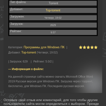
Тип файла:
.Torrent
Добавил:
Top-torrent
Загружен:
Четверг, 19:02
Загрузок:
2629
Рейтинг:
9.57
Программы для Windows ПК
Категория
:
|
Top-torrent
Добавил
:
(Четверг, 19:02)
|
Загрузок
:
629
|
Рейтинг
:
5.0
/
2 |
— Информация о файле:
На данной странице сайта можно скачать Microsoft Office Word
2019 Русская версия для Windows ПК. Загрузка через торрент,
бесплатно, для Windows ПК. Последняя русская версия.
Оставьте свой отзыв или коментарий, для того чтобы другие
пользователи сайта могли определиться с выбором. Прежде