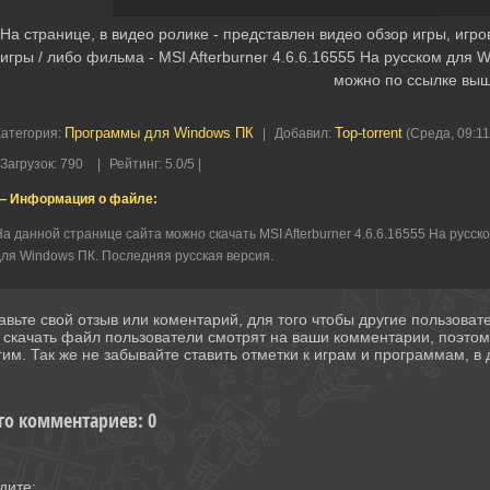
На странице, в видео ролике - представлен видео обзор игры, игр
игры / либо фильма - MSI Afterburner 4.6.6.16555 На русском для
можно по ссылке выш
Программы для Windows ПК
Top-torrent
Категория
:
|
Добавил
:
(Среда, 09:11
Загрузок
:
790
|
Рейтинг
:
5.0
/
5 |
— Информация о файле:
а данной странице сайта можно скачать MSI Afterburner 4.6.6.16555 На русск
ля Windows ПК. Последняя русская версия.
авьте свой отзыв или коментарий, для того чтобы другие пользова
 скачать файл пользователи смотрят на ваши комментарии, поэто
гим. Так же не забывайте ставить отметки к играм и программам, в д
го комментариев
:
0
дите: