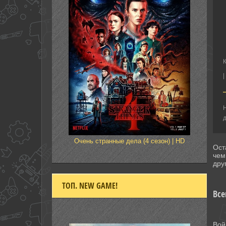
|
Н
д
Очень странные дела (4 сезон) | HD
Ост
чем
дру
ТОП. NEW GAME!
Все
Вой