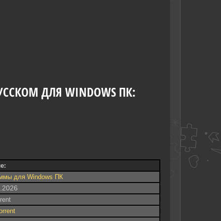
 РУССКОМ ДЛЯ WINDOWS ПК:
е:
ммы для Windows ПК
8.2026
rrent
orrent