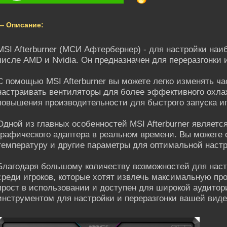
— Описание:
MSI Afterburner (МСИ Афтербернер) - для настройки наи
числе AMD и Nvidia. Он предназначен для переразгонки
С помощью MSI Afterburner вы можете легко изменять ча
настраивать вентиляторы для более эффективного охл
повышения производительности для быстрого запуска иг
Одной из главных особенностей MSI Afterburner являет
графического адаптера в реальном времени. Вы можете 
температуру и другие параметры для оптимальной наст
Благодаря большому количеству возможностей для настр
среди игроков, которые хотят извлечь максимальную про
прост в использовании и доступен для широкой аудитор
инструментом для настройки и переразгонки вашей виде