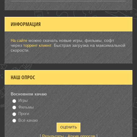
ИНФОРМАЦИЯ
можно скачать новые игры, фильмы, софт
На сайте
через
. Быстрая загрузка на максимальной
торрент клиент
скорости.
НАШ ОПРОС
Восновном качаю
Игры
Фильмы
Проги
Всё качаю
[
·
]
Результаты
Архив опросов