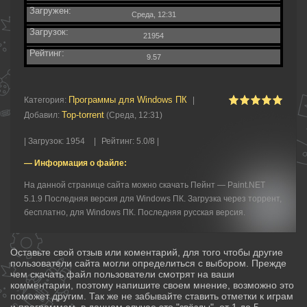
Загружен:
Среда, 12:31
Загрузок:
21954
Рейтинг:
9.57
Программы для Windows ПК
Категория
:
|
Top-torrent
Добавил
:
(Среда, 12:31)
|
Загрузок
:
1954
|
Рейтинг
:
5.0
/
8 |
— Информация о файле:
На данной странице сайта можно скачать Пейнт — Paint.NET
5.1.9 Последняя версия для Windows ПК. Загрузка через торрент,
бесплатно, для Windows ПК. Последняя русская версия.
Оставьте свой отзыв или коментарий, для того чтобы другие
пользователи сайта могли определиться с выбором. Прежде
чем скачать файл пользователи смотрят на ваши
комментарии, поэтому напишите своем мнение, возможно это
поможет другим. Так же не забывайте ставить отметки к играм