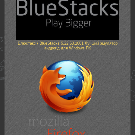
Блюстакс / BlueStacks 5.22.53.1001 Лучший эмулятор
андроид для Windows ПК