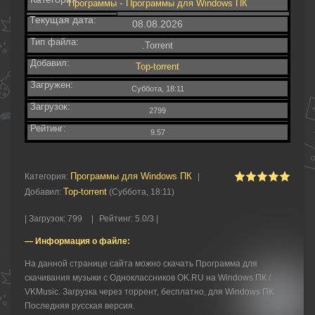
-
Программы
Программы для Windows ПК
Текущая дата:
08.08.2026
Тип файла:
.Torrent
Добавил:
Top-torrent
Загружен:
Суббота, 18:11
Загрузок:
2799
Рейтинг:
9.57
Программы для Windows ПК
Категория
:
|
Top-torrent
Добавил
:
(Суббота, 18:11)
|
Загрузок
:
799
|
Рейтинг
:
5.0
/
3 |
— Информация о файле:
На данной странице сайта можно скачать Программа для
скачивания музыки с Одноклассников OK.RU на Windows ПК /
VKMusic. Загрузка через торрент, бесплатно, для Windows ПК.
Последняя русская версия.