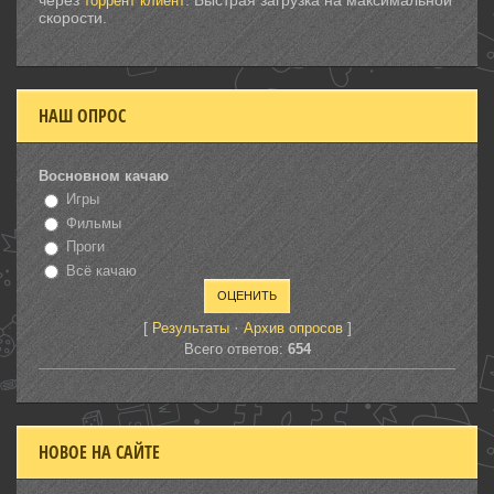
через
. Быстрая загрузка на максимальной
торрент клиент
скорости.
НАШ ОПРОС
Восновном качаю
Игры
Фильмы
Проги
Всё качаю
[
·
]
Результаты
Архив опросов
Всего ответов:
654
НОВОЕ НА САЙТЕ