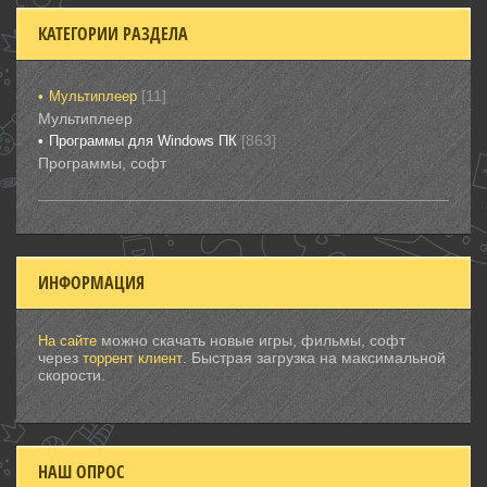
КАТЕГОРИИ РАЗДЕЛА
[11]
Мультиплеер
Мультиплеер
[863]
Программы для Windows ПК
Программы, софт
ИНФОРМАЦИЯ
можно скачать новые игры, фильмы, софт
На сайте
через
. Быстрая загрузка на максимальной
торрент клиент
скорости.
НАШ ОПРОС