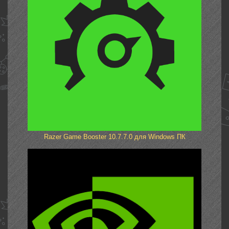
Razer Game Booster 10.7.7.0 для Windows ПК