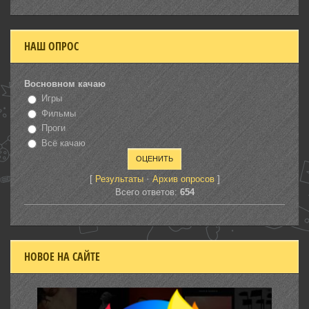
НАШ ОПРОС
Восновном качаю
Игры
Фильмы
Проги
Всё качаю
[
·
]
Результаты
Архив опросов
Всего ответов:
654
НОВОЕ НА САЙТЕ