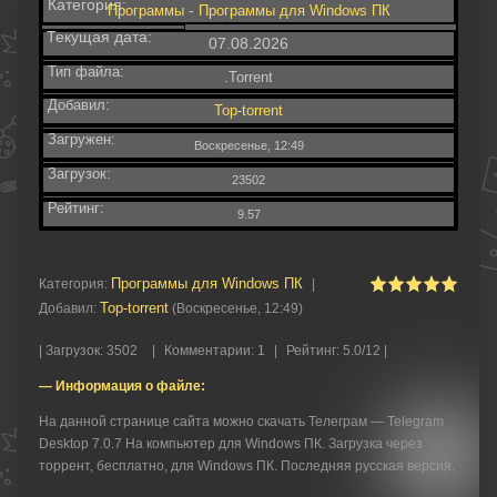
Категория:
-
Программы
Программы для Windows ПК
Текущая дата:
07.08.2026
Тип файла:
.Torrent
Добавил:
Top-torrent
Загружен:
Воскресенье, 12:49
Загрузок:
23502
Рейтинг:
9.57
Программы для Windows ПК
Категория
:
|
Top-torrent
Добавил
:
(Воскресенье, 12:49)
|
Загрузок
:
3502
|
Комментарии
:
1
|
Рейтинг
:
5.0
/
12 |
— Информация о файле:
На данной странице сайта можно скачать Телеграм — Telegram
Desktop 7.0.7 На компьютер для Windows ПК. Загрузка через
торрент, бесплатно, для Windows ПК. Последняя русская версия.