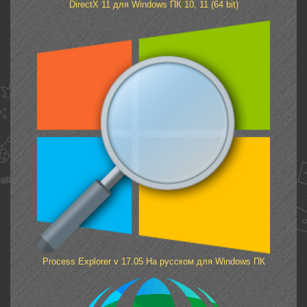
DirectX 11 для Windows ПК 10, 11 (64 bit)
Process Explorer v 17.05 На русском для Windows ПК