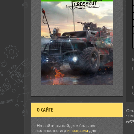
|
Н
б
О САЙТЕ
Ост
чем
дру
На сайте вы найдете большое
количество игр
для
и программ