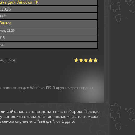
ммы для Windows ПК
8.2026
rrent
Torrent
нье, 11:25
415
.57
е, 11:25)
а компьютер для Windows ПК. Загрузка через торрент,
тели сайта могли определиться с выбором. Прежде
му напишите своем мнение, возможно это поможет
анном случае это "звёзды", от 1 до 5.