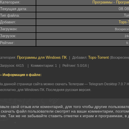
Категория:
-
Программы
Програ
Текущая дата:
08.0
Тип файла:
.To
Добавил:
Tops-
Загружен:
Воскресе
Загрузок:
24
Рейтинг:
9
Программы для Windows ПК
Tops-Torrent
Категория
:
|
Добавил
:
(Воскресень
Загрузок
:
4415
|
Комментарии
:
1
|
Рейтинг
:
5.0
/
16 |
— Информация о файле:
а данной странице сайта можно скачать Телеграм — Telegram Desktop 7.0.7 Н
есплатно, для Windows ПК. Последняя русская версия.
авьте свой отзыв или коментарий, для того чтобы другие пользова
 скачать файл пользователи смотрят на ваши комментарии, поэто
гим. Так же не забывайте ставить отметки к играм и программам, в д