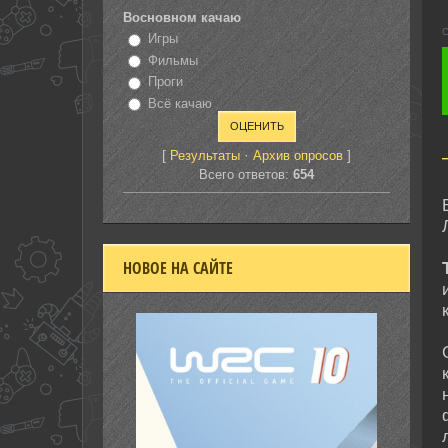
Восновном качаю
С
Игры
Фильмы
Проги
Всё качаю
[
·
]
Результаты
Архив опросов
Всего ответов:
654
НОВОЕ НА САЙТЕ