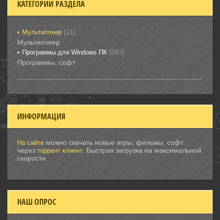
КАТЕГОРИИ РАЗДЕЛА
[11]
Мультиплеер
Мультиплеер
[863]
Программы для Windows ПК
Программы, софт
ИНФОРМАЦИЯ
можно скачать новые игры, фильмы, софт
На сайте
через
. Быстрая загрузка на максимальной
торрент клиент
скорости.
НАШ ОПРОС