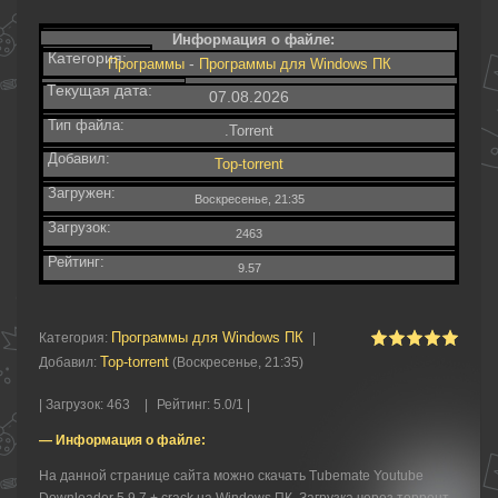
Информация о файле:
Категория:
-
Программы
Программы для Windows ПК
Текущая дата:
07.08.2026
Тип файла:
.Torrent
Добавил:
Top-torrent
Загружен:
Воскресенье, 21:35
Загрузок:
2463
Рейтинг:
9.57
Программы для Windows ПК
Категория
:
|
Top-torrent
Добавил
:
(Воскресенье, 21:35)
|
Загрузок
:
463
|
Рейтинг
:
5.0
/
1 |
— Информация о файле:
На данной странице сайта можно скачать Tubemate Youtube