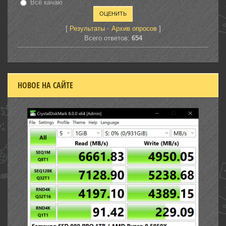
Всё качаю
[
·
]
Результаты
Архив опросов
Всего ответов:
654
НОВОЕ НА САЙТЕ