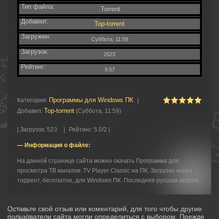
Тип файла:
.Torrent
Добавил:
Top-torrent
Загружен:
Суббота, 11:59
Загрузок:
2523
Рейтинг:
9.57
Программы для Windows ПК
Категория
:
|
Top-torrent
Добавил
:
(Суббота, 11:59)
|
Загрузок
:
523
|
Рейтинг
:
5.0
/
2 |
— Информация о файле:
На данной странице сайта можно скачать Программа для
просмотра ТВ каналов: TV Player Classic на ПК. Загрузка через
торрент, бесплатно, для Windows ПК. Последняя русская версия.
Оставьте свой отзыв или коментарий, для того чтобы другие
пользователи сайта могли определиться с выбором. Прежде