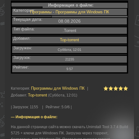
Информация о файле:
Категория:
-
Программы
Программы для Windows ПК
Текущая дата:
08.08.2026
Тип файла:
.Torrent
Добавил:
Top-torrent
Загружен:
Суббота, 12:01
Загрузок:
21155
Рейтинг:
9.57
Программы для Windows ПК
Категория
:
|
Top-torrent
Добавил
:
(Суббота, 12:01)
|
Загрузок
:
1155
|
Рейтинг
:
5.0
/
6 |
— Информация о файле:
На данной странице сайта можно скачать Uninstall Tool 3.7.4 Build
5725 + ключи для Windows ПК. Загрузка через торрент,