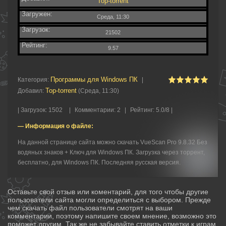
Top-torrent
Загружен:
Среда, 11:30
Загрузок:
21502
Рейтинг:
9.57
Программы для Windows ПК
Категория
:
|
Top-torrent
Добавил
:
(Среда, 11:30)
|
Загрузок
:
1502
|
Комментарии
:
2
|
Рейтинг
:
5.0
/
8 |
— Информация о файле:
На данной странице сайта можно скачать VueScan Pro 9.8.32 Без
водяных знаков + Ключ для Windows ПК. Загрузка через торрент,
бесплатно, для Windows ПК. Последняя русская версия.
Оставьте свой отзыв или коментарий, для того чтобы другие
пользователи сайта могли определиться с выбором. Прежде
чем скачать файл пользователи смотрят на ваши
комментарии, поэтому напишите своем мнение, возможно это
поможет другим. Так же не забывайте ставить отметки к играм