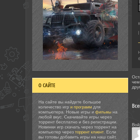
|
Н
б
Ост
чем
О САЙТЕ
дру
На сайте вы найдете большое
Все
количество игр
для
и программ
компьютера. Новые игры и
на
фильмы
любой вкус. Скачивайте игры через
торрент бесплатно и без регистрации.
Вой
Новинки игр скачать через торрент на
компьютер через
. Если
торрент клиент
вы готовы добавить игры на наш сайт,