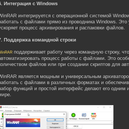
6. Интеграция с Windows
WinRAR интегрируется с операционной системой Window
работать с файлами прямо из проводника Windows. Это
ускоряет процесс архивирования и распаковки файлов.
7. Поддержка командной строки
поддерживает работу через командную строку, чт
WinRAR
автоматизировать процесс работы с файлами. Это особ
количеством файлов или при создании скриптов для ав
WinRAR является мощным и универсальным архиватором
работать с файлами в различных форматах и обеспечив
набор функций и простой интерфейс делают его одним 
мире.