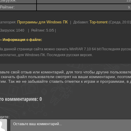
Загрузок:
21
Рейтинг:
9
Программы для Windows ПК
Top-torrent
Категория
:
|
Добавил
:
(Среда, 20:01
Загрузок
:
1040
|
Рейтинг
:
5.0
/
5 |
— Информация о файле:
а данной странице сайта можно скачать WinRAR 7.10 64 bit Последняя русска
есплатно, для Windows ПК. Последняя русская версия.
авьте свой отзыв или коментарий, для того чтобы другие пользова
 скачать файл пользователи смотрят на ваши комментарии, поэто
гим. Так же не забывайте ставить отметки к играм и программам, в д
го комментариев
:
0
дите: