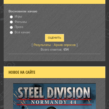
Восновном качаю
Игры
Фильмы
Проги
Всё качаю
[
·
]
Результаты
Архив опросов
Всего ответов:
654
НОВОЕ НА САЙТЕ