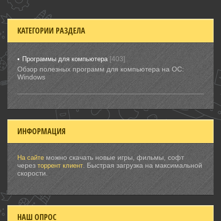
КАТЕГОРИИ РАЗДЕЛА
[403]
Программы для компьютера
Обзор полезных программ для компьютера на ОС:
Windows
ИНФОРМАЦИЯ
можно скачать новые игры, фильмы, софт
На сайте
через
. Быстрая загрузка на максимальной
торрент клиент
скорости.
НАШ ОПРОС