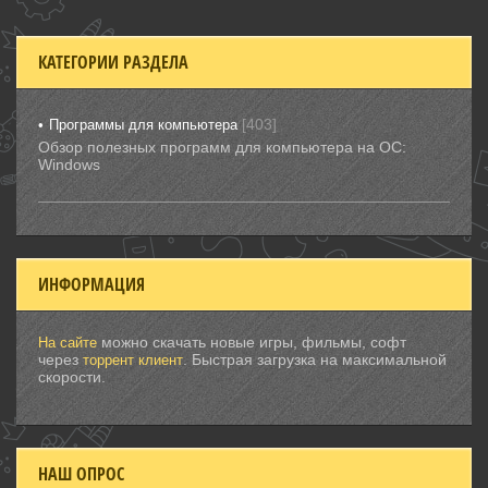
КАТЕГОРИИ РАЗДЕЛА
[403]
Программы для компьютера
Обзор полезных программ для компьютера на ОС:
Windows
ИНФОРМАЦИЯ
можно скачать новые игры, фильмы, софт
На сайте
через
. Быстрая загрузка на максимальной
торрент клиент
скорости.
НАШ ОПРОС