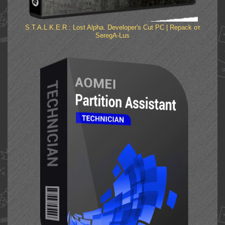
S.T.A.L.K.E.R.: Lost Alpha. Developer's Cut PC | Repack от
SeregA-Lus