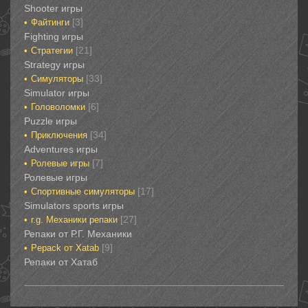
‎Shooter игры
[3]
Файтинги‎
Fighting игры
[21]
Стратегии‎
Strategy игры
[33]
Симуляторы‎
Simulator игры
[6]
Головоломки‎
Puzzle игры
[34]
Приключения‎
Adventures игры
[7]
Ролевые игры‎
Ролевые игры‎‎‎‎‎‎
[17]
Спортивные‎ симуляторы
Simulators sports игры
[27]
r.g. Механики репаки
Репаки от Р.Г. Механики
[9]
Рepack от Xatab
Репаки от Хатаб