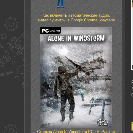
Как включить автоматические аудио,
видео субтитры в Google Chrome браузере
Сталкер Alone In Windstorm PC | RePack от