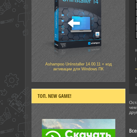
|
Ashampoo UnInstaller 14.00.11 + код
активации для Windows ПК
Н
б
ТОП. NEW GAME!
Ост
чем
дру
Все