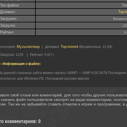
Тип файла:
.To
Добавил:
Top-t
Загружен:
Воскресе
Загрузок:
21
Рейтинг:
9
Мультиплеер
Top-torrent
Категория
:
|
Добавил
:
(Воскресенье, 11:59)
Загрузок
:
1129
|
Рейтинг
:
5.0
/
7 |
— Информация о файле:
а данной странице сайта можно скачать АИМП — AIMP 6.00.3078 Последняя в
есплатно, для Windows ПК. Последняя русская версия.
авьте свой отзыв или коментарий, для того чтобы другие пользова
 скачать файл пользователи смотрят на ваши комментарии, поэто
гим. Так же не забывайте ставить отметки к играм и программам, в д
го комментариев
:
0