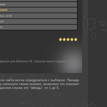
rrent
orrent
нье, 11:59
129
.57
ерсия для Windows ПК. Загрузка через торрент,
тели сайта могли определиться с выбором. Прежде
му напишите своем мнение, возможно это поможет
анном случае это "звёзды", от 1 до 5.