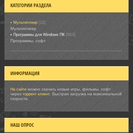
КАТЕГОРИИ РАЗДЕЛА
[11]
Мультиплеер
Мультиплеер
[863]
Программы для Windows ПК
Программы, софт
ИНФОРМАЦИЯ
можно скачать новые игры, фильмы, софт
На сайте
через
. Быстрая загрузка на максимальной
торрент клиент
скорости.
НАШ ОПРОС