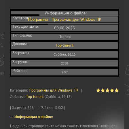
Информация о файле:
Категория:
-
Программы
Программы для Windows ПК
Текущая дата:
09.08.2026
Тип файла:
.Torrent
Добавил:
Top-torrent
Загружен:
Суббота, 16:13
Загрузок:
2358
Рейтинг:
9.57
Программы для Windows ПК
Категория
:
|
Top-torrent
Добавил
:
(Суббота, 16:13)
|
Загрузок
:
358
|
Рейтинг
:
5.0
/
2 |
— Информация о файле:
На данной странице сайта можно скачать Bitdefender TrafficLight