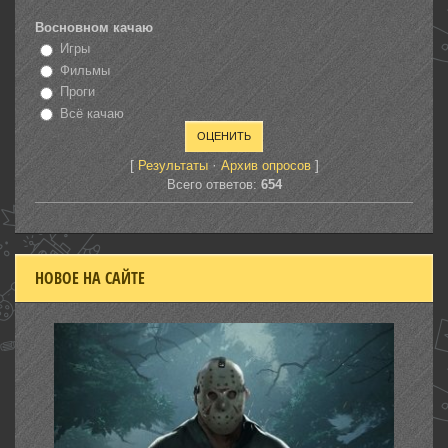
Восновном качаю
Игры
Фильмы
Проги
Всё качаю
[
·
]
Результаты
Архив опросов
Всего ответов:
654
НОВОЕ НА САЙТЕ