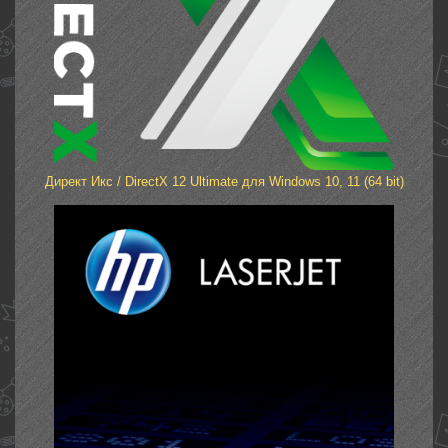
Директ Икс / DirectX 12 Ultimate для Windows 10, 11 (64 bit)