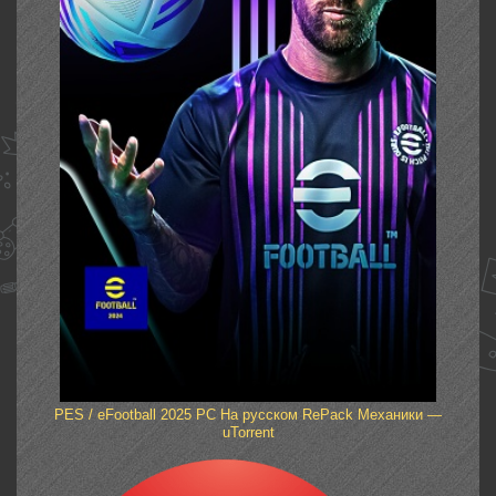
PES / eFootball 2025 PC На русском RePack Механики —
uTorrent