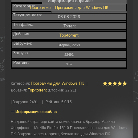
Информация о файле:
Категория:
-
Программы
Программы для Windows ПК
Текущая дата:
06.08.2026
Тип файла:
.Torrent
Добавил:
Top-torrent
Загружен:
Вторник, 22:21
Загрузок:
22491
Рейтинг:
9.57
Программы для Windows ПК
Категория
:
|
Top-torrent
Добавил
:
(Вторник, 22:21)
|
Загрузок
:
2491
|
Рейтинг
:
5.0
/
15 |
— Информация о файле:
На данной странице сайта можно скачать Браузер Мазила
Фаерфокс — Mozilla Firefox 151.0 Последняя версия для Windows
ПК. Загрузка через торрент, бесплатно, для Windows ПК.