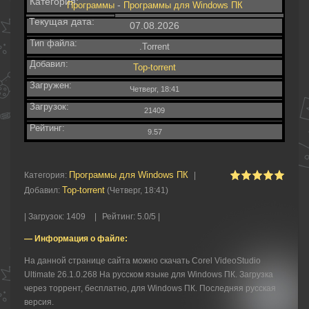
Категория:
-
Программы
Программы для Windows ПК
Текущая дата:
07.08.2026
Тип файла:
.Torrent
Добавил:
Top-torrent
Загружен:
Четверг, 18:41
Загрузок:
21409
Рейтинг:
9.57
Программы для Windows ПК
Категория
:
|
Top-torrent
Добавил
:
(Четверг, 18:41)
|
Загрузок
:
1409
|
Рейтинг
:
5.0
/
5 |
— Информация о файле:
На данной странице сайта можно скачать Corel VideoStudio
Ultimate 26.1.0.268 На русском языке для Windows ПК. Загрузка
через торрент, бесплатно, для Windows ПК. Последняя русская
версия.