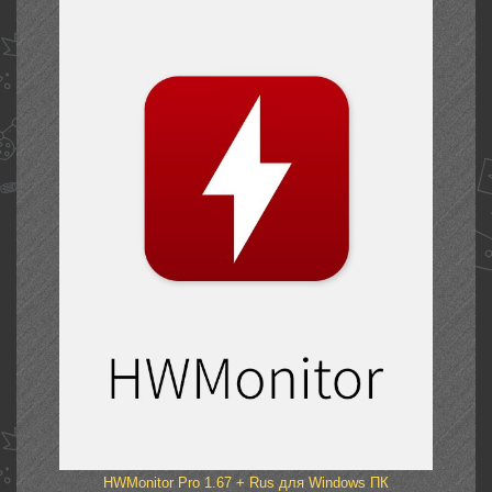
HWMonitor Pro 1.67 + Rus для Windows ПК