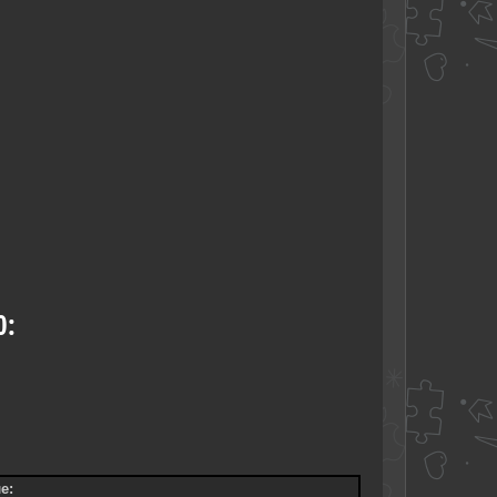
0:
е: