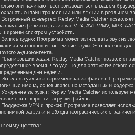
только они начинают воспроизводиться в вашем браузер
сохранять онлайн-трансляции или лекции в реальном в
• Встроенный конвертер: Replay Media Catcher позволяе
различные форматы, такие как MP4, AVI, WMV, MP3, AAC
с широким спектром устройств.
• Запись аудио: Программа может записывать звук из л
включая микрофон и системные звуки. Это полезно для з
другого аудиоконтента.
• Планировщик задач: Replay Media Catcher позволяет за
определенное время, что удобно для автоматического со
определенные дни недели.
• Интеллектуальное переименование файлов: Программ
логичные имена, основываясь на метаданных и содержан
• Ускорение загрузки: Replay Media Catcher использует 
увеличения скорости загрузки файлов.
• Поддержка VPN и прокси: Программа позволяет исполь
анонимной загрузки и обхода географических ограничени
Преимущества: