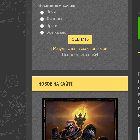
Восновном качаю
Игры
С
Фильмы
Проги
Всё качаю
[
·
]
Результаты
Архив опросов
Всего ответов:
654
НОВОЕ НА САЙТЕ