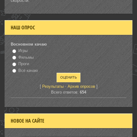
скорости.
НАШ ОПРОС
Восновном качаю
Игры
Фильмы
Проги
Всё качаю
[
·
]
Результаты
Архив опросов
Всего ответов:
654
НОВОЕ НА САЙТЕ