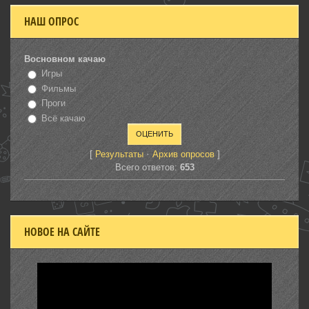
НАШ ОПРОС
Восновном качаю
Игры
Фильмы
Проги
Всё качаю
[
·
]
Результаты
Архив опросов
Всего ответов:
653
НОВОЕ НА САЙТЕ